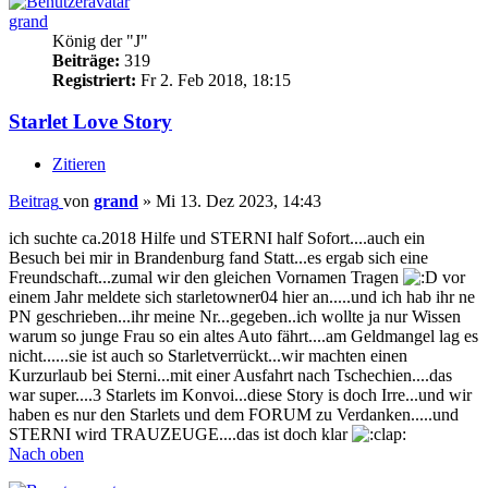
grand
König der "J"
Beiträge:
319
Registriert:
Fr 2. Feb 2018, 18:15
Starlet Love Story
Zitieren
Beitrag
von
grand
»
Mi 13. Dez 2023, 14:43
ich suchte ca.2018 Hilfe und STERNI half Sofort....auch ein
Besuch bei mir in Brandenburg fand Statt...es ergab sich eine
Freundschaft...zumal wir den gleichen Vornamen Tragen
vor
einem Jahr meldete sich starletowner04 hier an.....und ich hab ihr ne
PN geschrieben...ihr meine Nr...gegeben..ich wollte ja nur Wissen
warum so junge Frau so ein altes Auto fährt....am Geldmangel lag es
nicht......sie ist auch so Starletverrückt...wir machten einen
Kurzurlaub bei Sterni...mit einer Ausfahrt nach Tschechien....das
war super....3 Starlets im Konvoi...diese Story is doch Irre...und wir
haben es nur den Starlets und dem FORUM zu Verdanken.....und
STERNI wird TRAUZEUGE....das ist doch klar
Nach oben