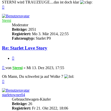
STERNI wird TRAUZEUGE....das ist doch klar
Nach
oben
Sterni
Moderator
Beiträge:
2051
Registriert:
Mo 3. Mär 2014, 22:55
Fahrzeugtyp:
Starlet P9
Re: Starlet Love Story
Zitieren
Beitrag
von
Sterni
»
Mi 13. Dez 2023, 17:55
Oh Mann, Du schwebst ja auf Wolke 7
Nach
oben
starletowner04
Gebrauchtwagen-Käufer
Beiträge:
26
Registriert:
Fr 21. Okt 2022, 18:06