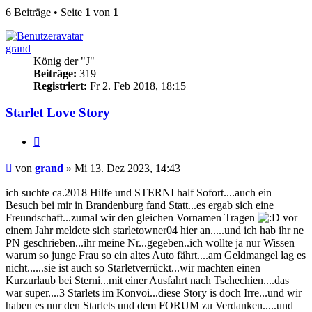
6 Beiträge • Seite
1
von
1
grand
König der "J"
Beiträge:
319
Registriert:
Fr 2. Feb 2018, 18:15
Starlet Love Story
Zitieren
Beitrag
von
grand
»
Mi 13. Dez 2023, 14:43
ich suchte ca.2018 Hilfe und STERNI half Sofort....auch ein
Besuch bei mir in Brandenburg fand Statt...es ergab sich eine
Freundschaft...zumal wir den gleichen Vornamen Tragen
vor
einem Jahr meldete sich starletowner04 hier an.....und ich hab ihr ne
PN geschrieben...ihr meine Nr...gegeben..ich wollte ja nur Wissen
warum so junge Frau so ein altes Auto fährt....am Geldmangel lag es
nicht......sie ist auch so Starletverrückt...wir machten einen
Kurzurlaub bei Sterni...mit einer Ausfahrt nach Tschechien....das
war super....3 Starlets im Konvoi...diese Story is doch Irre...und wir
haben es nur den Starlets und dem FORUM zu Verdanken.....und