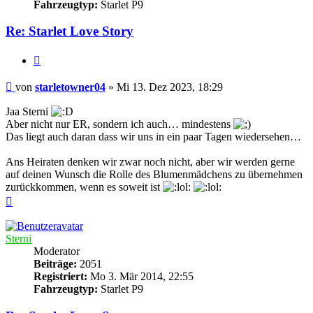
Fahrzeugtyp:
Starlet P9
Re: Starlet Love Story
Zitieren
Beitrag
von
starletowner04
»
Mi 13. Dez 2023, 18:29
Jaa Sterni
Aber nicht nur ER, sondern ich auch… mindestens
Das liegt auch daran dass wir uns in ein paar Tagen wiedersehen…
Ans Heiraten denken wir zwar noch nicht, aber wir werden gerne
auf deinen Wunsch die Rolle des Blumenmädchens zu übernehmen
zurückkommen, wenn es soweit ist
Nach
oben
Sterni
Moderator
Beiträge:
2051
Registriert:
Mo 3. Mär 2014, 22:55
Fahrzeugtyp:
Starlet P9