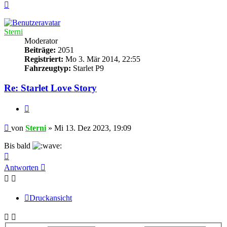
Nach
oben
Sterni
Moderator
Beiträge:
2051
Registriert:
Mo 3. Mär 2014, 22:55
Fahrzeugtyp:
Starlet P9
Re: Starlet Love Story
Zitieren
Beitrag
von
Sterni
»
Mi 13. Dez 2023, 19:09
Bis bald
Nach
oben
Antworten
Druckansicht