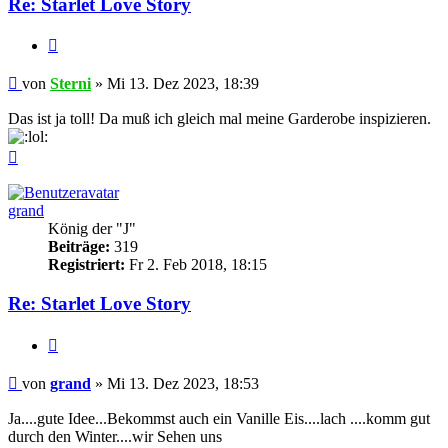
Re: Starlet Love Story
Zitieren
Beitrag
von
Sterni
»
Mi 13. Dez 2023, 18:39
Das ist ja toll! Da muß ich gleich mal meine Garderobe inspizieren.
Nach
oben
grand
König der "J"
Beiträge:
319
Registriert:
Fr 2. Feb 2018, 18:15
Re: Starlet Love Story
Zitieren
Beitrag
von
grand
»
Mi 13. Dez 2023, 18:53
Ja....gute Idee...Bekommst auch ein Vanille Eis....lach ....komm gut
durch den Winter....wir Sehen uns