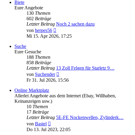
Biete
Eure Angebote
130
Themen
602
Beiträge
Letzter Beitrag
Noch 2 sachen dazu
Neuester
von
herpes56
Beitrag
Mi 15. Apr 2026, 17:25
Suche
Eure Gesuche
188
Themen
858
Beiträge
Letzter Beitrag
13 Zoll Felgen für Starletz 9…
Neuester
von
Suchender
Beitrag
Fr 31. Jul 2026, 15:56
Online Marktplatz
Allerlei Angebote aus dem Internet (Ebay, Willhaben,
Keinanzeigen usw.)
10
Themen
17
Beiträge
Letzter Beitrag
5E-FE Nockenwellen, Zylinderk…
Neuester
von
Bastel
Beitrag
Do 13. Jul 2023, 22:05