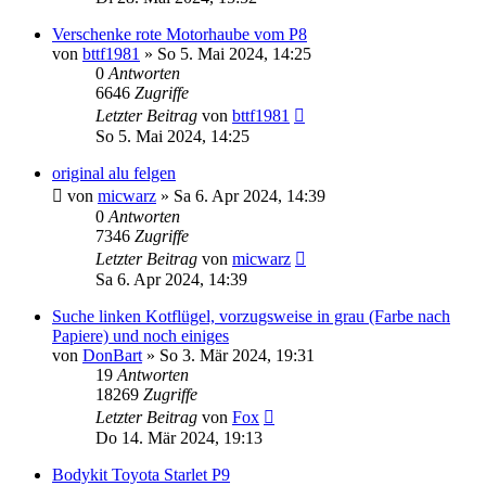
Verschenke rote Motorhaube vom P8
von
bttf1981
»
So 5. Mai 2024, 14:25
0
Antworten
6646
Zugriffe
Letzter Beitrag
von
bttf1981
So 5. Mai 2024, 14:25
original alu felgen
von
micwarz
»
Sa 6. Apr 2024, 14:39
0
Antworten
7346
Zugriffe
Letzter Beitrag
von
micwarz
Sa 6. Apr 2024, 14:39
Suche linken Kotflügel, vorzugsweise in grau (Farbe nach
Papiere) und noch einiges
von
DonBart
»
So 3. Mär 2024, 19:31
19
Antworten
18269
Zugriffe
Letzter Beitrag
von
Fox
Do 14. Mär 2024, 19:13
Bodykit Toyota Starlet P9