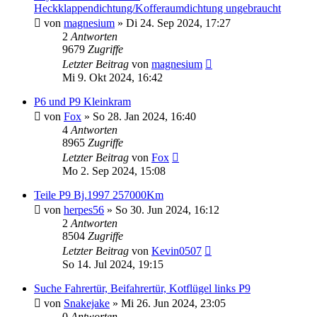
Heckklappendichtung/Kofferaumdichtung ungebraucht
von
magnesium
»
Di 24. Sep 2024, 17:27
2
Antworten
9679
Zugriffe
Letzter Beitrag
von
magnesium
Mi 9. Okt 2024, 16:42
P6 und P9 Kleinkram
von
Fox
»
So 28. Jan 2024, 16:40
4
Antworten
8965
Zugriffe
Letzter Beitrag
von
Fox
Mo 2. Sep 2024, 15:08
Teile P9 Bj.1997 257000Km
von
herpes56
»
So 30. Jun 2024, 16:12
2
Antworten
8504
Zugriffe
Letzter Beitrag
von
Kevin0507
So 14. Jul 2024, 19:15
Suche Fahrertür, Beifahrertür, Kotflügel links P9
von
Snakejake
»
Mi 26. Jun 2024, 23:05
0
Antworten