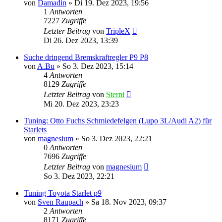
von
Damadin
»
Di 19. Dez 2023, 19:56
1
Antworten
7227
Zugriffe
Letzter Beitrag
von
TripleX
Di 26. Dez 2023, 13:39
Suche dringend Bremskraftregler P9 P8
von
A.Bu
»
So 3. Dez 2023, 15:14
4
Antworten
8129
Zugriffe
Letzter Beitrag
von
Sterni
Mi 20. Dez 2023, 23:23
Tuning: Otto Fuchs Schmiedefelgen (Lupo 3L/Audi A2) für
Starlets
von
magnesium
»
So 3. Dez 2023, 22:21
0
Antworten
7696
Zugriffe
Letzter Beitrag
von
magnesium
So 3. Dez 2023, 22:21
Tuning Toyota Starlet p9
von
Sven Raupach
»
Sa 18. Nov 2023, 09:37
2
Antworten
8171
Zugriffe