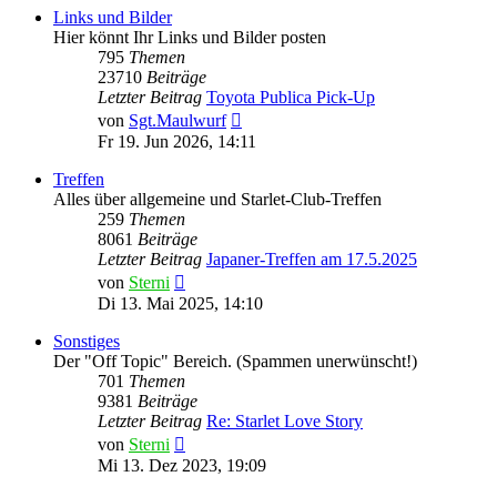
Links und Bilder
Hier könnt Ihr Links und Bilder posten
795
Themen
23710
Beiträge
Letzter Beitrag
Toyota Publica Pick-Up
Neuester
von
Sgt.Maulwurf
Beitrag
Fr 19. Jun 2026, 14:11
Treffen
Alles über allgemeine und Starlet-Club-Treffen
259
Themen
8061
Beiträge
Letzter Beitrag
Japaner-Treffen am 17.5.2025
Neuester
von
Sterni
Beitrag
Di 13. Mai 2025, 14:10
Sonstiges
Der "Off Topic" Bereich. (Spammen unerwünscht!)
701
Themen
9381
Beiträge
Letzter Beitrag
Re: Starlet Love Story
Neuester
von
Sterni
Beitrag
Mi 13. Dez 2023, 19:09