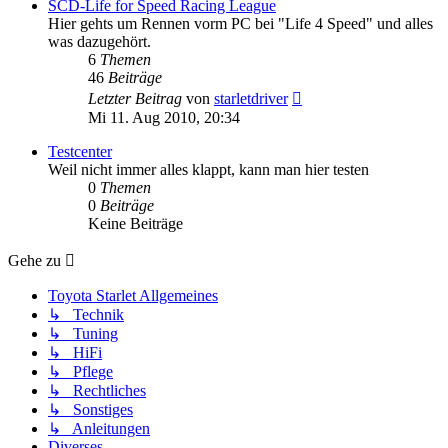
SCD-Life for Speed Racing League
Hier gehts um Rennen vorm PC bei "Life 4 Speed" und alles
was dazugehört.
6
Themen
46
Beiträge
Neuester
Letzter Beitrag
von
starletdriver
Beitrag
Mi 11. Aug 2010, 20:34
Testcenter
Weil nicht immer alles klappt, kann man hier testen
0
Themen
0
Beiträge
Keine Beiträge
Gehe zu
Toyota Starlet Allgemeines
↳ Technik
↳ Tuning
↳ HiFi
↳ Pflege
↳ Rechtliches
↳ Sonstiges
↳ Anleitungen
Diverses