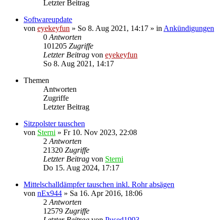
Letzter Beitrag
Softwareupdate
von
eyekeyfun
»
So 8. Aug 2021, 14:17
» in
Ankündigungen
0
Antworten
101205
Zugriffe
Letzter Beitrag
von
eyekeyfun
So 8. Aug 2021, 14:17
Themen
Antworten
Zugriffe
Letzter Beitrag
Sitzpolster tauschen
von
Sterni
»
Fr 10. Nov 2023, 22:08
2
Antworten
21320
Zugriffe
Letzter Beitrag
von
Sterni
Do 15. Aug 2024, 17:17
Mittelschalldämpfer tauschen inkl. Rohr absägen
von
nEx944
»
Sa 16. Apr 2016, 18:06
2
Antworten
12579
Zugriffe
Letzter Beitrag
von
Pused1993