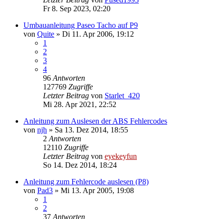
Fr 8. Sep 2023, 02:20
Umbauanleitung Paseo Tacho auf P9
von
Quite
»
Di 11. Apr 2006, 19:12
1
2
3
4
96
Antworten
127769
Zugriffe
Letzter Beitrag
von
Starlet_420
Mi 28. Apr 2021, 22:52
Anleitung zum Auslesen der ABS Fehlercodes
von
njh
»
Sa 13. Dez 2014, 18:55
2
Antworten
12110
Zugriffe
Letzter Beitrag
von
eyekeyfun
So 14. Dez 2014, 18:24
Anleitung zum Fehlercode auslesen (P8)
von
Pad3
»
Mi 13. Apr 2005, 19:08
1
2
37
Antworten