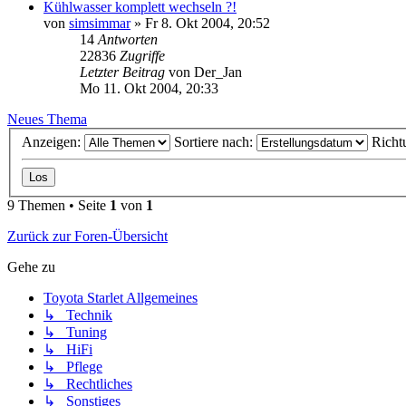
Kühlwasser komplett wechseln ?!
von
simsimmar
»
Fr 8. Okt 2004, 20:52
14
Antworten
22836
Zugriffe
Letzter Beitrag
von
Der_Jan
Mo 11. Okt 2004, 20:33
Neues Thema
Anzeigen:
Sortiere nach:
Richt
9 Themen • Seite
1
von
1
Zurück zur Foren-Übersicht
Gehe zu
Toyota Starlet Allgemeines
↳ Technik
↳ Tuning
↳ HiFi
↳ Pflege
↳ Rechtliches
↳ Sonstiges