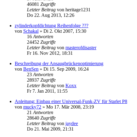
46081
Zugriffe
Letzter Beitrag
von
heritage1231
Do 22. Aug 2013, 12:26
zylinderkopfdichtung Reihenfolge ???
von
Schakal
»
Di 2. Okt 2007, 15:30
16
Antworten
24452
Zugriffe
Letzter Beitrag
von
masterofdisaster
Fr 16. Nov 2012, 18:31
Beschreibung der Ansaugbrückenoptimierung
von
BenSen
»
Di 15. Sep 2009, 16:24
23
Antworten
28937
Zugriffe
Letzter Beitrag
von
Koxx
Fr 7. Jan 2011, 11:55
Anleitung: Einbau einer Universal-Funk-ZV für Starlet P8
von
mucky72
»
Mo 17. Mär 2008, 23:19
21
Antworten
28640
Zugriffe
Letzter Beitrag
von
jaydee
Do 21. Mai 2009, 21:31