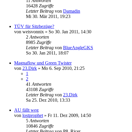
11
Antworten
16428
Zugriffe
Letzter Beitrag
von
Damadin
Mi 30. Mär 2011, 19:23
TÜV für Sitzbezüge?
von
weisvonnix
»
So 30. Jan 2011, 14:30
2
Antworten
8985
Zugriffe
Letzter Beitrag
von
BlueAngleGKS
So 30. Jan 2011, 18:07
Magnaflow und Green Twister
von
23.Dirk
»
Mo 6. Sep 2010, 21:25
1
2
41
Antworten
43108
Zugriffe
Letzter Beitrag
von
23.Dirk
Sa 25. Dez 2010, 13:33
AU fällt weg
von
lostprophet
»
Fr 11. Dez 2009, 14:50
5
Antworten
10846
Zugriffe
Letzter Beitrag
von
P8_Ricer