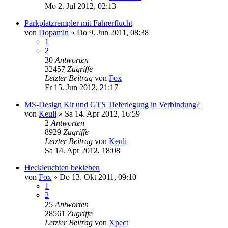
Mo 2. Jul 2012, 02:13
Parkplatzrempler mit Fahrerflucht
von
Dopamin
»
Do 9. Jun 2011, 08:38
1
2
30
Antworten
32457
Zugriffe
Letzter Beitrag
von
Fox
Fr 15. Jun 2012, 21:17
MS-Design Kit und GTS Tieferlegung in Verbindung?
von
Keuli
»
Sa 14. Apr 2012, 16:59
2
Antworten
8929
Zugriffe
Letzter Beitrag
von
Keuli
Sa 14. Apr 2012, 18:08
Heckleuchten bekleben
von
Fox
»
Do 13. Okt 2011, 09:10
1
2
25
Antworten
28561
Zugriffe
Letzter Beitrag
von
Xpect