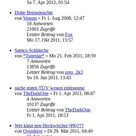
Sa 7. Apr 2012, 01:54
Dritte Bremsleuchte
von
Venom
»
Fr 1. Aug 2008, 12:47
18
Antworten
21001
Zugriffe
Letzter Beitrag
von
Fox
Mo 17. Okt 2011, 15:57
Samco Schläuche
von
*Tunestar*
»
Mo 21. Feb 2011, 18:59
7
Antworten
13856
Zugriffe
Letzter Beitrag
von
zero_2k3
So 19. Jun 2011, 13:43
suche guten TÜV wegen eintragung
von
TheDarkOne
»
Fr 1. Apr 2011, 08:47
4
Antworten
10137
Zugriffe
Letzter Beitrag
von
TheDarkOne
Fr 1. Apr 2011, 18:53
Wer klaut nen Heckwischer (P8)???
von
Overdrive
»
Di 29. Mär 2011, 04:49