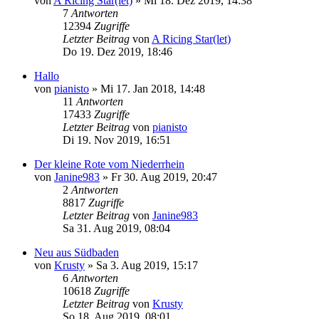
von
A Ricing Star(let)
»
Mi 18. Dez 2019, 14:38
7
Antworten
12394
Zugriffe
Letzter Beitrag
von
A Ricing Star(let)
Do 19. Dez 2019, 18:46
Hallo
von
pianisto
»
Mi 17. Jan 2018, 14:48
11
Antworten
17433
Zugriffe
Letzter Beitrag
von
pianisto
Di 19. Nov 2019, 16:51
Der kleine Rote vom Niederrhein
von
Janine983
»
Fr 30. Aug 2019, 20:47
2
Antworten
8817
Zugriffe
Letzter Beitrag
von
Janine983
Sa 31. Aug 2019, 08:04
Neu aus Südbaden
von
Krusty
»
Sa 3. Aug 2019, 15:17
6
Antworten
10618
Zugriffe
Letzter Beitrag
von
Krusty
So 18. Aug 2019, 08:01