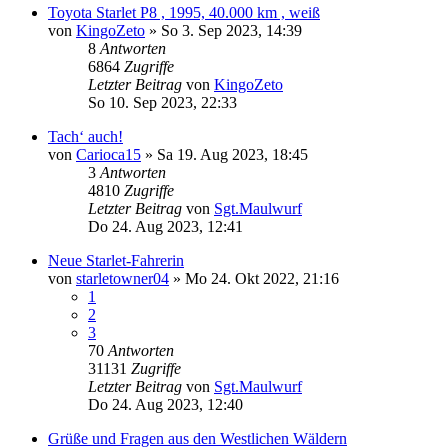
Toyota Starlet P8 , 1995, 40.000 km , weiß
von
KingoZeto
»
So 3. Sep 2023, 14:39
8
Antworten
6864
Zugriffe
Letzter Beitrag
von
KingoZeto
So 10. Sep 2023, 22:33
Tach‘ auch!
von
Carioca15
»
Sa 19. Aug 2023, 18:45
3
Antworten
4810
Zugriffe
Letzter Beitrag
von
Sgt.Maulwurf
Do 24. Aug 2023, 12:41
Neue Starlet-Fahrerin
von
starletowner04
»
Mo 24. Okt 2022, 21:16
1
2
3
70
Antworten
31131
Zugriffe
Letzter Beitrag
von
Sgt.Maulwurf
Do 24. Aug 2023, 12:40
Grüße und Fragen aus den Westlichen Wäldern