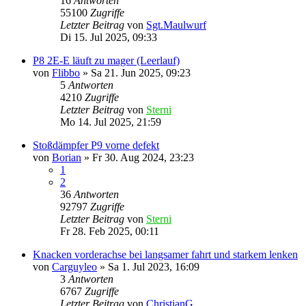
16
Antworten
55100
Zugriffe
Letzter Beitrag
von
Sgt.Maulwurf
Di 15. Jul 2025, 09:33
P8 2E-E läuft zu mager (Leerlauf)
von
Flibbo
»
Sa 21. Jun 2025, 09:23
5
Antworten
4210
Zugriffe
Letzter Beitrag
von
Sterni
Mo 14. Jul 2025, 21:59
Stoßdämpfer P9 vorne defekt
von
Borian
»
Fr 30. Aug 2024, 23:23
1
2
36
Antworten
92797
Zugriffe
Letzter Beitrag
von
Sterni
Fr 28. Feb 2025, 00:11
Knacken vorderachse bei langsamer fahrt und starkem lenken
von
Carguyleo
»
Sa 1. Jul 2023, 16:09
3
Antworten
6767
Zugriffe
Letzter Beitrag
von
ChristianG