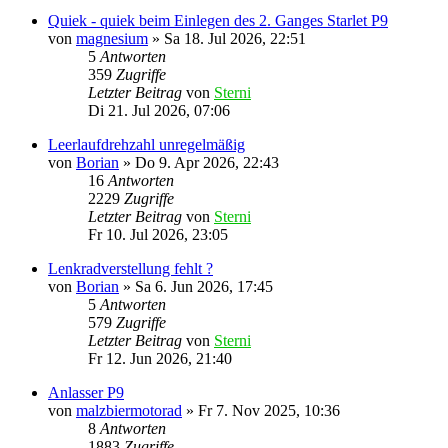
Quiek - quiek beim Einlegen des 2. Ganges Starlet P9
von
magnesium
»
Sa 18. Jul 2026, 22:51
5
Antworten
359
Zugriffe
Letzter Beitrag
von
Sterni
Di 21. Jul 2026, 07:06
Leerlaufdrehzahl unregelmäßig
von
Borian
»
Do 9. Apr 2026, 22:43
16
Antworten
2229
Zugriffe
Letzter Beitrag
von
Sterni
Fr 10. Jul 2026, 23:05
Lenkradverstellung fehlt ?
von
Borian
»
Sa 6. Jun 2026, 17:45
5
Antworten
579
Zugriffe
Letzter Beitrag
von
Sterni
Fr 12. Jun 2026, 21:40
Anlasser P9
von
malzbiermotorad
»
Fr 7. Nov 2025, 10:36
8
Antworten
1883
Zugriffe