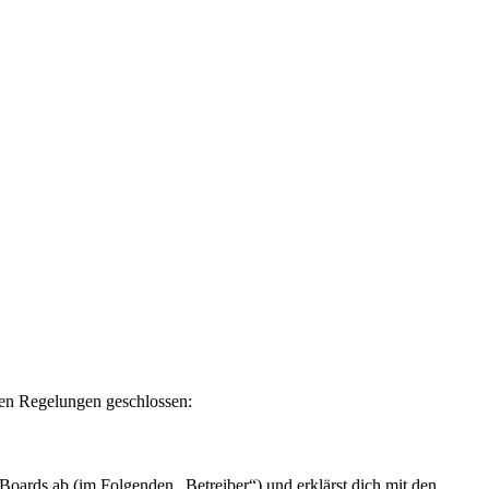
en Regelungen geschlossen:
rds ab (im Folgenden „Betreiber“) und erklärst dich mit den