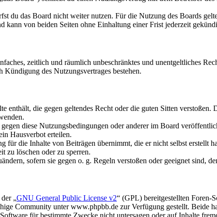
fst du das Board nicht weiter nutzen. Für die Nutzung des Boards gelten
 kann von beiden Seiten ohne Einhaltung einer Frist jederzeit gekünd
 einfaches, zeitlich und räumlich unbeschränktes und unentgeltliches R
ch Kündigung des Nutzungsvertrages bestehen.
alte enthält, die gegen geltendes Recht oder die guten Sitten verstoßen. 
rwenden.
n gegen diese Nutzungsbedingungen oder anderer im Board veröffentli
in Hausverbot erteilen.
für die Inhalte von Beiträgen übernimmt, die er nicht selbst erstellt 
it zu löschen oder zu sperren.
uändern, sofern sie gegen o. g. Regeln verstoßen oder geeignet sind, 
 der „
GNU General Public License v2
“ (GPL) bereitgestellten Foren
hige Community unter www.phpbb.de zur Verfügung gestellt. Beide hab
oftware für bestimmte Zwecke nicht untersagen oder auf Inhalte frem