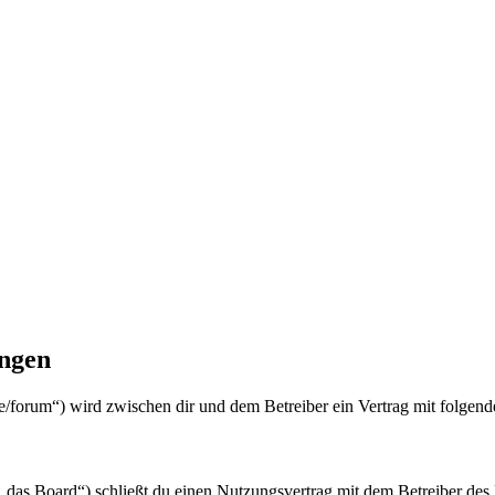
ngen
orum“) wird zwischen dir und dem Betreiber ein Vertrag mit folgend
oard“) schließt du einen Nutzungsvertrag mit dem Betreiber des Boa