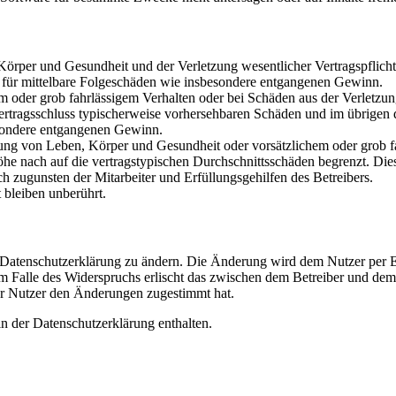
rper und Gesundheit und der Verletzung wesentlicher Vertragspflichten
ch für mittelbare Folgeschäden wie insbesondere entgangenen Gewinn.
em oder grob fahrlässigem Verhalten oder bei Schäden aus der Verletz
i Vertragsschluss typischerweise vorhersehbaren Schäden und im übrigen
besondere entgangenen Gewinn.
ng von Leben, Körper und Gesundheit oder vorsätzlichem oder grob fah
e nach auf die vertragstypischen Durchschnittsschäden begrenzt. Dies
h zugunsten der Mitarbeiter und Erfüllungsgehilfen des Betreibers.
bleiben unberührt.
e Datenschutzerklärung zu ändern. Die Änderung wird dem Nutzer per E-
m Falle des Widerspruchs erlischt das zwischen dem Betreiber und dem 
er Nutzer den Änderungen zugestimmt hat.
n der Datenschutzerklärung enthalten.