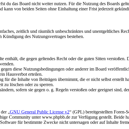
fst du das Board nicht weiter nutzen. Für die Nutzung des Boards gelten
 kann von beiden Seiten ohne Einhaltung einer Frist jederzeit gekünd
 einfaches, zeitlich und räumlich unbeschränktes und unentgeltliches R
ch Kündigung des Nutzungsvertrages bestehen.
alte enthält, die gegen geltendes Recht oder die guten Sitten verstoßen. 
rwenden.
n gegen diese Nutzungsbedingungen oder anderer im Board veröffentli
in Hausverbot erteilen.
für die Inhalte von Beiträgen übernimmt, die er nicht selbst erstellt 
it zu löschen oder zu sperren.
uändern, sofern sie gegen o. g. Regeln verstoßen oder geeignet sind, 
 der „
GNU General Public License v2
“ (GPL) bereitgestellten Foren
hige Community unter www.phpbb.de zur Verfügung gestellt. Beide hab
oftware für bestimmte Zwecke nicht untersagen oder auf Inhalte frem