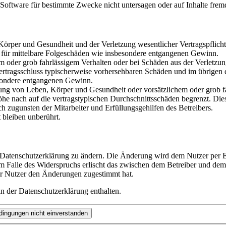
oftware für bestimmte Zwecke nicht untersagen oder auf Inhalte frem
rper und Gesundheit und der Verletzung wesentlicher Vertragspflichten
ch für mittelbare Folgeschäden wie insbesondere entgangenen Gewinn.
em oder grob fahrlässigem Verhalten oder bei Schäden aus der Verletz
i Vertragsschluss typischerweise vorhersehbaren Schäden und im übrigen
besondere entgangenen Gewinn.
ng von Leben, Körper und Gesundheit oder vorsätzlichem oder grob fah
e nach auf die vertragstypischen Durchschnittsschäden begrenzt. Dies
h zugunsten der Mitarbeiter und Erfüllungsgehilfen des Betreibers.
bleiben unberührt.
e Datenschutzerklärung zu ändern. Die Änderung wird dem Nutzer per E-
m Falle des Widerspruchs erlischt das zwischen dem Betreiber und dem 
er Nutzer den Änderungen zugestimmt hat.
n der Datenschutzerklärung enthalten.