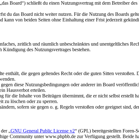
oard“) schließt du einen Nutzungsvertrag mit dem Betreiber des Boa
fst du das Board nicht weiter nutzen. Für die Nutzung des Boards gelten
 kann von beiden Seiten ohne Einhaltung einer Frist jederzeit gekünd
 einfaches, zeitlich und räumlich unbeschränktes und unentgeltliches R
ch Kündigung des Nutzungsvertrages bestehen.
alte enthält, die gegen geltendes Recht oder die guten Sitten verstoßen. 
rwenden.
n gegen diese Nutzungsbedingungen oder anderer im Board veröffentli
in Hausverbot erteilen.
für die Inhalte von Beiträgen übernimmt, die er nicht selbst erstellt 
it zu löschen oder zu sperren.
uändern, sofern sie gegen o. g. Regeln verstoßen oder geeignet sind, 
 der „
GNU General Public License v2
“ (GPL) bereitgestellten Foren
hige Community unter www.phpbb.de zur Verfügung gestellt. Beide hab