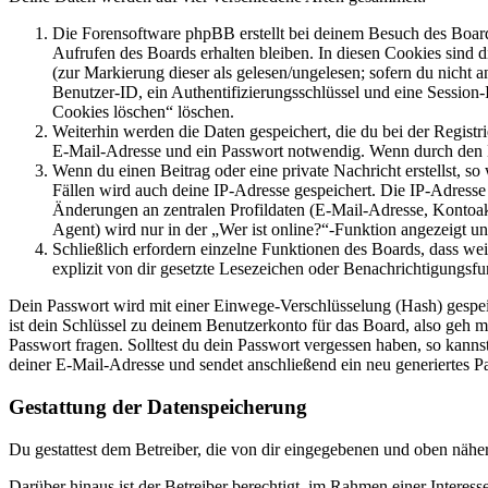
Die Forensoftware phpBB erstellt bei deinem Besuch des Board
Aufrufen des Boards erhalten bleiben. In diesen Cookies sind d
(zur Markierung dieser als gelesen/ungelesen; sofern du nicht 
Benutzer-ID, ein Authentifizierungsschlüssel und eine Session-
Cookies löschen“ löschen.
Weiterhin werden die Daten gespeichert, die du bei der Registr
E-Mail-Adresse und ein Passwort notwendig. Wenn durch den Bet
Wenn du einen Beitrag oder eine private Nachricht erstellst, so
Fällen wird auch deine IP-Adresse gespeichert. Die IP-Adress
Änderungen an zentralen Profildaten (E-Mail-Adresse, Kontoa
Agent) wird nur in der „Wer ist online?“-Funktion angezeigt un
Schließlich erfordern einzelne Funktionen des Boards, dass w
explizit von dir gesetzte Lesezeichen oder Benachrichtigungsfu
Dein Passwort wird mit einer Einwege-Verschlüsselung (Hash) gespeich
ist dein Schlüssel zu deinem Benutzerkonto für das Board, also geh m
Passwort fragen. Solltest du dein Passwort vergessen haben, so kan
deiner E-Mail-Adresse und sendet anschließend ein neu generiertes P
Gestattung der Datenspeicherung
Du gestattest dem Betreiber, die von dir eingegebenen und oben nähe
Darüber hinaus ist der Betreiber berechtigt, im Rahmen einer Intere