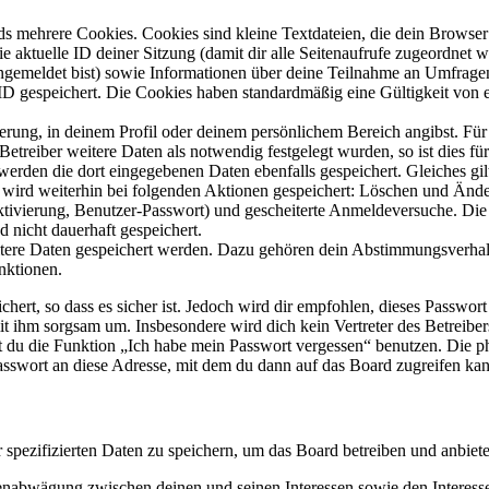
s mehrere Cookies. Cookies sind kleine Textdateien, die dein Browser 
ie aktuelle ID deiner Sitzung (damit dir alle Seitenaufrufe zugeordnet
angemeldet bist) sowie Informationen über deine Teilnahme an Umfragen
ID gespeichert. Die Cookies haben standardmäßig eine Gültigkeit von e
ierung, in deinem Profil oder deinem persönlichem Bereich angibst. Für
reiber weitere Daten als notwendig festgelegt wurden, so ist dies für 
 werden die dort eingegebenen Daten ebenfalls gespeichert. Gleiches gi
e wird weiterhin bei folgenden Aktionen gespeichert: Löschen und Änd
ktivierung, Benutzer-Passwort) und gescheiterte Anmeldeversuche. D
d nicht dauerhaft gespeichert.
eitere Daten gespeichert werden. Dazu gehören dein Abstimmungsverhal
nktionen.
ert, so dass es sicher ist. Jedoch wird dir empfohlen, dieses Passwor
it ihm sorgsam um. Insbesondere wird dich kein Vertreter des Betreibe
nst du die Funktion „Ich habe mein Passwort vergessen“ benutzen. Di
asswort an diese Adresse, mit dem du dann auf das Board zugreifen kan
r spezifizierten Daten zu speichern, um das Board betreiben und anbiet
ssenabwägung zwischen deinen und seinen Interessen sowie den Interes