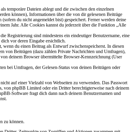
als temporäre Dateien ablegt und die zwischen den einzelnen
 werden können), Informationen über die von dir gelesenen Beiträge
 (sofern du nicht angemeldet bist) gespeichert. Ferner werden deine
inem Jahr. Alle Cookies kannst du jederzeit über die Funktion „Alle
 die Registrierung sind mindestens ein eindeutiger Benutzername, eine
dich vor deren Eingabe ersichtlich.
lt, wenn du einen Beitrag als Entwurf zwischenspeicherst. In diesen
ern von Beiträgen (dazu zählen Private Nachrichten und Umfragen),
ie von deinem Browser übermittelte Browser-Kennzeichnung (User
ten bei Umfragen, der Gelesen-Status von deinen Beiträgen oder
t nicht auf einer Vielzahl von Webseiten zu verwenden. Das Passwort
rs, von phpBB Limited oder ein Dritter berechtigterweise nach deinem
e phpBB-Software fragt dich dann nach deinem Benutzernamen und
nst.
en zu können.
sen Dritter, Zeitpunkte von Zugriffen und Aktionen zusammen mit