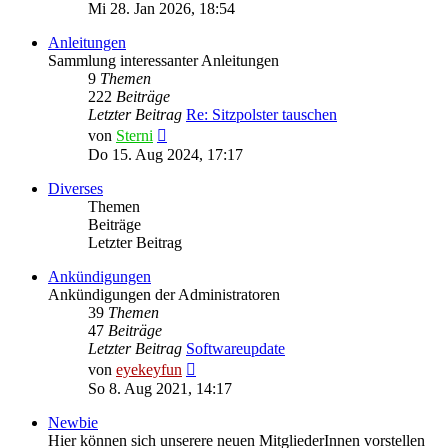
Beitrag
Mi 28. Jan 2026, 18:54
Anleitungen
Sammlung interessanter Anleitungen
9
Themen
222
Beiträge
Letzter Beitrag
Re: Sitzpolster tauschen
Neuester
von
Sterni
Beitrag
Do 15. Aug 2024, 17:17
Diverses
Themen
Beiträge
Letzter Beitrag
Ankündigungen
Ankündigungen der Administratoren
39
Themen
47
Beiträge
Letzter Beitrag
Softwareupdate
Neuester
von
eyekeyfun
Beitrag
So 8. Aug 2021, 14:17
Newbie
Hier können sich unserere neuen MitgliederInnen vorstellen