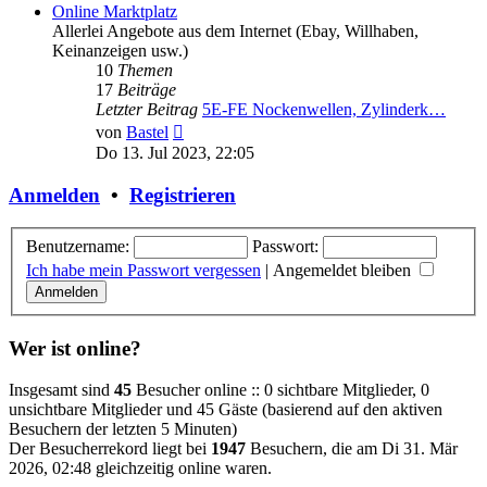
Online Marktplatz
Allerlei Angebote aus dem Internet (Ebay, Willhaben,
Keinanzeigen usw.)
10
Themen
17
Beiträge
Letzter Beitrag
5E-FE Nockenwellen, Zylinderk…
Neuester
von
Bastel
Beitrag
Do 13. Jul 2023, 22:05
Anmelden
•
Registrieren
Benutzername:
Passwort:
Ich habe mein Passwort vergessen
|
Angemeldet bleiben
Wer ist online?
Insgesamt sind
45
Besucher online :: 0 sichtbare Mitglieder, 0
unsichtbare Mitglieder und 45 Gäste (basierend auf den aktiven
Besuchern der letzten 5 Minuten)
Der Besucherrekord liegt bei
1947
Besuchern, die am Di 31. Mär
2026, 02:48 gleichzeitig online waren.