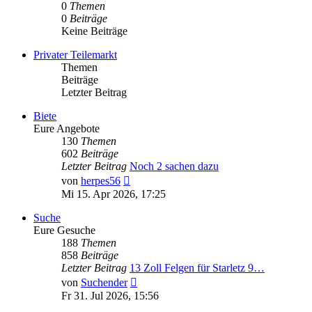
0
Themen
0
Beiträge
Keine Beiträge
Privater Teilemarkt
Themen
Beiträge
Letzter Beitrag
Biete
Eure Angebote
130
Themen
602
Beiträge
Letzter Beitrag
Noch 2 sachen dazu
Neuester
von
herpes56
Beitrag
Mi 15. Apr 2026, 17:25
Suche
Eure Gesuche
188
Themen
858
Beiträge
Letzter Beitrag
13 Zoll Felgen für Starletz 9…
Neuester
von
Suchender
Beitrag
Fr 31. Jul 2026, 15:56