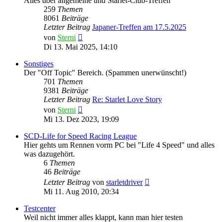
Alles über allgemeine und Starlet-Club-Treffen
259
Themen
8061
Beiträge
Letzter Beitrag
Japaner-Treffen am 17.5.2025
Neuester
von
Sterni
Beitrag
Di 13. Mai 2025, 14:10
Sonstiges
Der "Off Topic" Bereich. (Spammen unerwünscht!)
701
Themen
9381
Beiträge
Letzter Beitrag
Re: Starlet Love Story
Neuester
von
Sterni
Beitrag
Mi 13. Dez 2023, 19:09
SCD-Life for Speed Racing League
Hier gehts um Rennen vorm PC bei "Life 4 Speed" und alles
was dazugehört.
6
Themen
46
Beiträge
Neuester
Letzter Beitrag
von
starletdriver
Beitrag
Mi 11. Aug 2010, 20:34
Testcenter
Weil nicht immer alles klappt, kann man hier testen