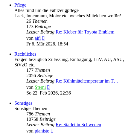
Pflege
Alles rund um die Fahrzeugpflege
Lack, Innenraum, Motor etc. welches Mittelchen wofür?
26
Themen
173
Beiträge
Letzter Beitrag
Re: Kleber für Toyota Emblem
Neuester
von
aifl
Beitrag
Fr 6. Mär 2026, 18:54
Rechtliches
Fragen bezüglich Zulassung, Eintragung, TüV, AU, ASU,
StVzO etc.
177
Themen
2056
Beiträge
Letzter Beitrag
Re: Kühlmitteltemperatur im T…
Neuester
von
Sterni
Beitrag
So 22. Feb 2026, 22:36
Sonstiges
Sonstige Themen
786
Themen
10758
Beiträge
Letzter Beitrag
Re: Starlet in Schweden
Neuester
von
pianisto