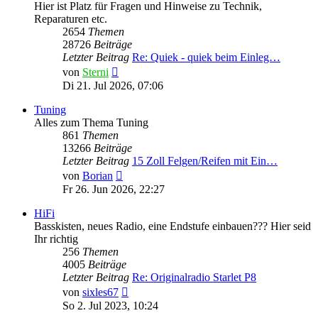
Hier ist Platz für Fragen und Hinweise zu Technik,
Reparaturen etc.
2654
Themen
28726
Beiträge
Letzter Beitrag
Re: Quiek - quiek beim Einleg…
Neuester
von
Sterni
Beitrag
Di 21. Jul 2026, 07:06
Tuning
Alles zum Thema Tuning
861
Themen
13266
Beiträge
Letzter Beitrag
15 Zoll Felgen/Reifen mit Ein…
Neuester
von
Borian
Beitrag
Fr 26. Jun 2026, 22:27
HiFi
Basskisten, neues Radio, eine Endstufe einbauen??? Hier seid
Ihr richtig
256
Themen
4005
Beiträge
Letzter Beitrag
Re: Originalradio Starlet P8
Neuester
von
sixles67
Beitrag
So 2. Jul 2023, 10:24