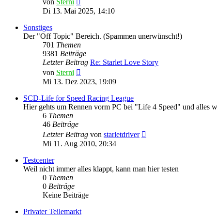
von
Sterni
Beitrag
Di 13. Mai 2025, 14:10
Sonstiges
Der "Off Topic" Bereich. (Spammen unerwünscht!)
701
Themen
9381
Beiträge
Letzter Beitrag
Re: Starlet Love Story
Neuester
von
Sterni
Beitrag
Mi 13. Dez 2023, 19:09
SCD-Life for Speed Racing League
Hier gehts um Rennen vorm PC bei "Life 4 Speed" und alles w
6
Themen
46
Beiträge
Neuester
Letzter Beitrag
von
starletdriver
Beitrag
Mi 11. Aug 2010, 20:34
Testcenter
Weil nicht immer alles klappt, kann man hier testen
0
Themen
0
Beiträge
Keine Beiträge
Privater Teilemarkt