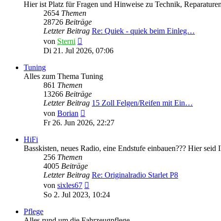
Hier ist Platz für Fragen und Hinweise zu Technik, Reparaturen
2654
Themen
28726
Beiträge
Letzter Beitrag
Re: Quiek - quiek beim Einleg…
Neuester
von
Sterni
Beitrag
Di 21. Jul 2026, 07:06
Tuning
Alles zum Thema Tuning
861
Themen
13266
Beiträge
Letzter Beitrag
15 Zoll Felgen/Reifen mit Ein…
Neuester
von
Borian
Beitrag
Fr 26. Jun 2026, 22:27
HiFi
Basskisten, neues Radio, eine Endstufe einbauen??? Hier seid Ih
256
Themen
4005
Beiträge
Letzter Beitrag
Re: Originalradio Starlet P8
Neuester
von
sixles67
Beitrag
So 2. Jul 2023, 10:24
Pflege
Alles rund um die Fahrzeugpflege