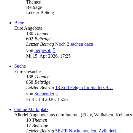
Themen
Beiträge
Letzter Beitrag
Biete
Eure Angebote
130
Themen
602
Beiträge
Letzter Beitrag
Noch 2 sachen dazu
Neuester
von
herpes56
Beitrag
Mi 15. Apr 2026, 17:25
Suche
Eure Gesuche
188
Themen
858
Beiträge
Letzter Beitrag
13 Zoll Felgen für Starletz 9…
Neuester
von
Suchender
Beitrag
Fr 31. Jul 2026, 15:56
Online Marktplatz
Allerlei Angebote aus dem Internet (Ebay, Willhaben, Keinanz
10
Themen
17
Beiträge
Letzter Beitrag
5E-FE Nockenwellen, Zylinderk…