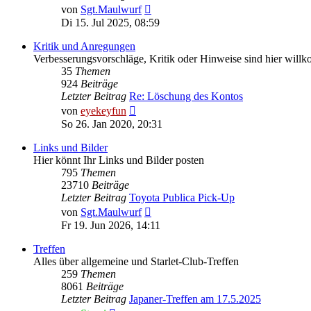
Neuester
von
Sgt.Maulwurf
Beitrag
Di 15. Jul 2025, 08:59
Kritik und Anregungen
Verbesserungsvorschläge, Kritik oder Hinweise sind hier wil
35
Themen
924
Beiträge
Letzter Beitrag
Re: Löschung des Kontos
Neuester
von
eyekeyfun
Beitrag
So 26. Jan 2020, 20:31
Links und Bilder
Hier könnt Ihr Links und Bilder posten
795
Themen
23710
Beiträge
Letzter Beitrag
Toyota Publica Pick-Up
Neuester
von
Sgt.Maulwurf
Beitrag
Fr 19. Jun 2026, 14:11
Treffen
Alles über allgemeine und Starlet-Club-Treffen
259
Themen
8061
Beiträge
Letzter Beitrag
Japaner-Treffen am 17.5.2025
Neuester