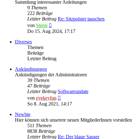
Sammlung interessanter Anleitungen
9
Themen
222
Beiträge
Letzter Beitrag
Re: Sitzpolster tauschen
Neuester
von
Sterni
Beitrag
Do 15. Aug 2024, 17:17
Diverses
Themen
Beiträge
Letzter Beitrag
Ankündigungen
Ankündigungen der Administratoren
39
Themen
47
Beiträge
Letzter Beitrag
Softwareupdate
Neuester
von
eyekeyfun
Beitrag
So 8. Aug 2021, 14:17
Newbie
Hier können sich unserere neuen MitgliederInnen vorstellen
511
Themen
8838
Beiträge
Letzter Beitrag
Re: Der blaue Sauser