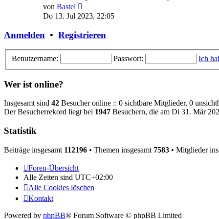
Neuester
von
Bastel
Beitrag
Do 13. Jul 2023, 22:05
Anmelden
•
Registrieren
Benutzername:
Passwort:
Ich ha
Wer ist online?
Insgesamt sind
42
Besucher online :: 0 sichtbare Mitglieder, 0 unsich
Der Besucherrekord liegt bei
1947
Besuchern, die am Di 31. Mär 2026
Statistik
Beiträge insgesamt
112196
• Themen insgesamt
7583
• Mitglieder in
Foren-Übersicht
Alle Zeiten sind
UTC+02:00
Alle Cookies löschen
Kontakt
Powered by
phpBB
® Forum Software © phpBB Limited