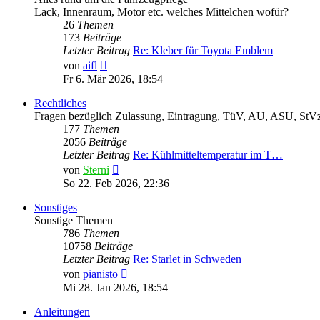
Lack, Innenraum, Motor etc. welches Mittelchen wofür?
26
Themen
173
Beiträge
Letzter Beitrag
Re: Kleber für Toyota Emblem
Neuester
von
aifl
Beitrag
Fr 6. Mär 2026, 18:54
Rechtliches
Fragen bezüglich Zulassung, Eintragung, TüV, AU, ASU, StVz
177
Themen
2056
Beiträge
Letzter Beitrag
Re: Kühlmitteltemperatur im T…
Neuester
von
Sterni
Beitrag
So 22. Feb 2026, 22:36
Sonstiges
Sonstige Themen
786
Themen
10758
Beiträge
Letzter Beitrag
Re: Starlet in Schweden
Neuester
von
pianisto
Beitrag
Mi 28. Jan 2026, 18:54
Anleitungen