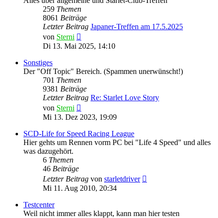
Alles über allgemeine und Starlet-Club-Treffen
259
Themen
8061
Beiträge
Letzter Beitrag
Japaner-Treffen am 17.5.2025
Neuester
von
Sterni
Beitrag
Di 13. Mai 2025, 14:10
Sonstiges
Der "Off Topic" Bereich. (Spammen unerwünscht!)
701
Themen
9381
Beiträge
Letzter Beitrag
Re: Starlet Love Story
Neuester
von
Sterni
Beitrag
Mi 13. Dez 2023, 19:09
SCD-Life for Speed Racing League
Hier gehts um Rennen vorm PC bei "Life 4 Speed" und alles
was dazugehört.
6
Themen
46
Beiträge
Neuester
Letzter Beitrag
von
starletdriver
Beitrag
Mi 11. Aug 2010, 20:34
Testcenter
Weil nicht immer alles klappt, kann man hier testen