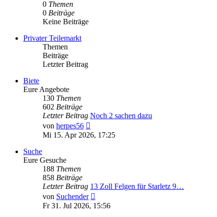
0
Themen
0
Beiträge
Keine Beiträge
Privater Teilemarkt
Themen
Beiträge
Letzter Beitrag
Biete
Eure Angebote
130
Themen
602
Beiträge
Letzter Beitrag
Noch 2 sachen dazu
Neuester
von
herpes56
Beitrag
Mi 15. Apr 2026, 17:25
Suche
Eure Gesuche
188
Themen
858
Beiträge
Letzter Beitrag
13 Zoll Felgen für Starletz 9…
Neuester
von
Suchender
Beitrag
Fr 31. Jul 2026, 15:56