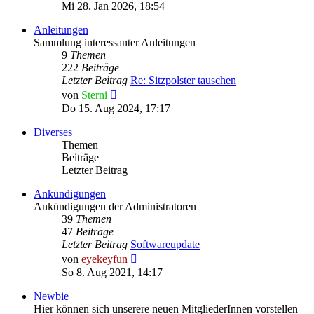
Beitrag
Mi 28. Jan 2026, 18:54
Anleitungen
Sammlung interessanter Anleitungen
9
Themen
222
Beiträge
Letzter Beitrag
Re: Sitzpolster tauschen
Neuester
von
Sterni
Beitrag
Do 15. Aug 2024, 17:17
Diverses
Themen
Beiträge
Letzter Beitrag
Ankündigungen
Ankündigungen der Administratoren
39
Themen
47
Beiträge
Letzter Beitrag
Softwareupdate
Neuester
von
eyekeyfun
Beitrag
So 8. Aug 2021, 14:17
Newbie
Hier können sich unserere neuen MitgliederInnen vorstellen