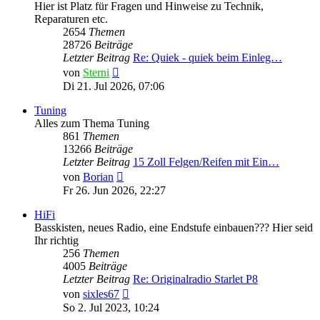
Hier ist Platz für Fragen und Hinweise zu Technik,
Reparaturen etc.
2654
Themen
28726
Beiträge
Letzter Beitrag
Re: Quiek - quiek beim Einleg…
Neuester
von
Sterni
Beitrag
Di 21. Jul 2026, 07:06
Tuning
Alles zum Thema Tuning
861
Themen
13266
Beiträge
Letzter Beitrag
15 Zoll Felgen/Reifen mit Ein…
Neuester
von
Borian
Beitrag
Fr 26. Jun 2026, 22:27
HiFi
Basskisten, neues Radio, eine Endstufe einbauen??? Hier seid
Ihr richtig
256
Themen
4005
Beiträge
Letzter Beitrag
Re: Originalradio Starlet P8
Neuester
von
sixles67
Beitrag
So 2. Jul 2023, 10:24