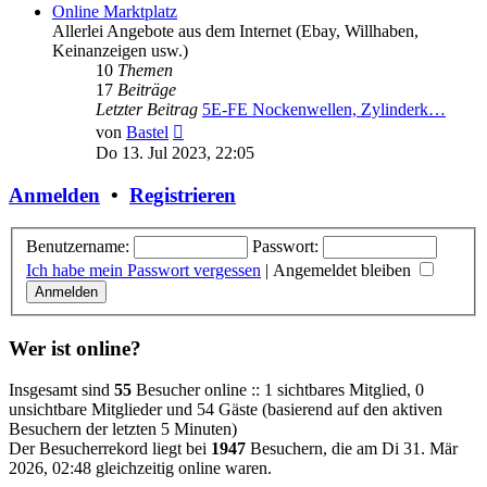
Online Marktplatz
Allerlei Angebote aus dem Internet (Ebay, Willhaben,
Keinanzeigen usw.)
10
Themen
17
Beiträge
Letzter Beitrag
5E-FE Nockenwellen, Zylinderk…
Neuester
von
Bastel
Beitrag
Do 13. Jul 2023, 22:05
Anmelden
•
Registrieren
Benutzername:
Passwort:
Ich habe mein Passwort vergessen
|
Angemeldet bleiben
Wer ist online?
Insgesamt sind
55
Besucher online :: 1 sichtbares Mitglied, 0
unsichtbare Mitglieder und 54 Gäste (basierend auf den aktiven
Besuchern der letzten 5 Minuten)
Der Besucherrekord liegt bei
1947
Besuchern, die am Di 31. Mär
2026, 02:48 gleichzeitig online waren.