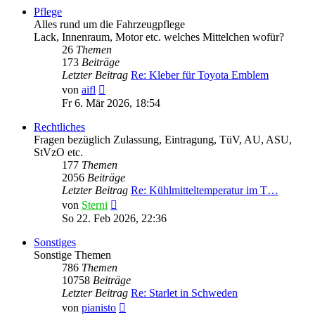
Pflege
Alles rund um die Fahrzeugpflege
Lack, Innenraum, Motor etc. welches Mittelchen wofür?
26
Themen
173
Beiträge
Letzter Beitrag
Re: Kleber für Toyota Emblem
Neuester
von
aifl
Beitrag
Fr 6. Mär 2026, 18:54
Rechtliches
Fragen bezüglich Zulassung, Eintragung, TüV, AU, ASU,
StVzO etc.
177
Themen
2056
Beiträge
Letzter Beitrag
Re: Kühlmitteltemperatur im T…
Neuester
von
Sterni
Beitrag
So 22. Feb 2026, 22:36
Sonstiges
Sonstige Themen
786
Themen
10758
Beiträge
Letzter Beitrag
Re: Starlet in Schweden
Neuester
von
pianisto