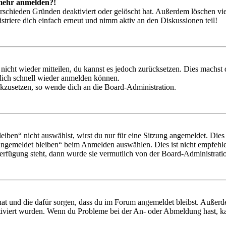
t mehr anmelden?!
rschieden Gründen deaktiviert oder gelöscht hat. Außerdem löschen vie
triere dich einfach erneut und nimm aktiv an den Diskussionen teil!
 nicht wieder mitteilen, du kannst es jedoch zurücksetzen. Dies machs
 dich schnell wieder anmelden können.
ückzusetzen, so wende dich an die Board-Administration.
en“ nicht auswählst, wirst du nur für eine Sitzung angemeldet. Dies
Angemeldet bleiben“ beim Anmelden auswählen. Dies ist nicht empfehle
Verfügung steht, dann wurde sie vermutlich von der Board-Administratio
 hat und die dafür sorgen, dass du im Forum angemeldet bleibst. Außer
tiviert wurden. Wenn du Probleme bei der An- oder Abmeldung hast, ka