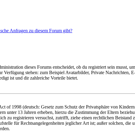
tische Anfragen zu diesem Forum gibt?
istration dieses Forums entscheidet, ob du registriert sein musst, um Be
zur Verfügung stehen: zum Beispiel Avatarbilder, Private Nachrichten, 
igt ist und dir zahlreiche Vorteile bietet.
t of 1998 (deutsch: Gesetz zum Schutz der Privatsphäre von Kindern i
ern unter 13 Jahren erheben, hierzu die Zustimmung der Eltern bezieh
dich zu registrieren versuchst, zutrifft, ziehe einen rechtlichen Beista
stelle für Rechtsangelegenheiten jeglicher Art ist; außer solchen, die
erden.