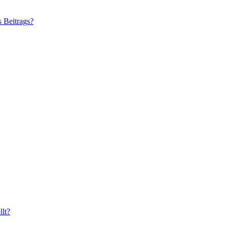
s Beitrags?
lt?