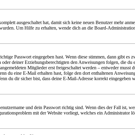
 komplett ausgeschaltet hat, damit sich keine neuen Benutzer mehr anm
 wurden. Um Hilfe zu erhalten, wende dich an die Board-Administratio
richtige Passwort eingegeben hast. Wenn diese stimmen, dann gibt es
ern oder deiner Erziehungsberechtigten den Anweisungen folgen, die du e
 angemeldeten Mitglieder erst freigeschaltet werden – entweder musst du
. Wenn du eine E-Mail erhalten hast, folge den dort enthaltenen Anweis
nn du dir sicher bist, dass deine E-Mail-Adresse korrekt eingegeben w
Benutzername und dein Passwort richtig sind. Wenn dies der Fall ist, w
igurationsproblem mit der Website vorliegt, welches ein Administrator l