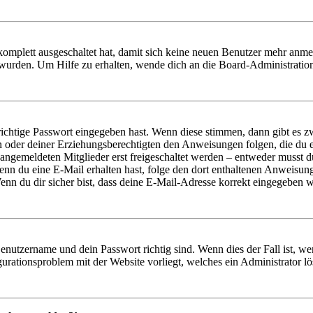
 komplett ausgeschaltet hat, damit sich keine neuen Benutzer mehr anm
 wurden. Um Hilfe zu erhalten, wende dich an die Board-Administratio
richtige Passwort eingegeben hast. Wenn diese stimmen, dann gibt es
ern oder deiner Erziehungsberechtigten den Anweisungen folgen, die du e
 angemeldeten Mitglieder erst freigeschaltet werden – entweder musst du
. Wenn du eine E-Mail erhalten hast, folge den dort enthaltenen Anweis
nn du dir sicher bist, dass deine E-Mail-Adresse korrekt eingegeben w
Benutzername und dein Passwort richtig sind. Wenn dies der Fall ist, w
igurationsproblem mit der Website vorliegt, welches ein Administrator l