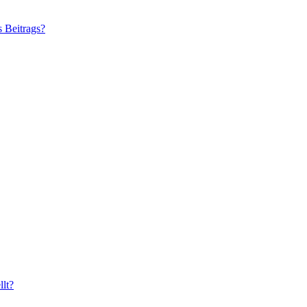
s Beitrags?
lt?