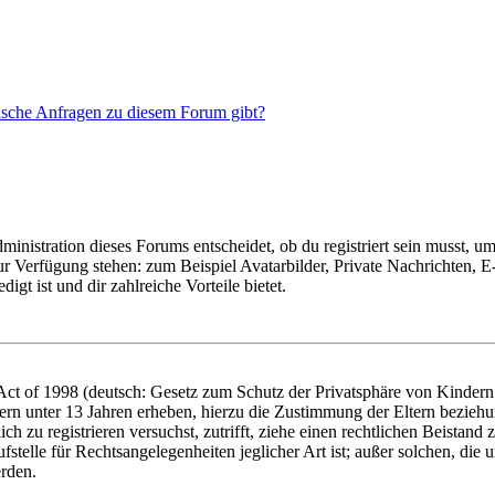
tische Anfragen zu diesem Forum gibt?
istration dieses Forums entscheidet, ob du registriert sein musst, um Be
zur Verfügung stehen: zum Beispiel Avatarbilder, Private Nachrichten, 
igt ist und dir zahlreiche Vorteile bietet.
t of 1998 (deutsch: Gesetz zum Schutz der Privatsphäre von Kindern i
ern unter 13 Jahren erheben, hierzu die Zustimmung der Eltern bezieh
dich zu registrieren versuchst, zutrifft, ziehe einen rechtlichen Beista
stelle für Rechtsangelegenheiten jeglicher Art ist; außer solchen, die
erden.