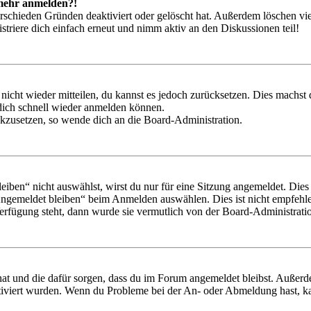
t mehr anmelden?!
rschieden Gründen deaktiviert oder gelöscht hat. Außerdem löschen vie
triere dich einfach erneut und nimm aktiv an den Diskussionen teil!
 nicht wieder mitteilen, du kannst es jedoch zurücksetzen. Dies machs
 dich schnell wieder anmelden können.
ückzusetzen, so wende dich an die Board-Administration.
en“ nicht auswählst, wirst du nur für eine Sitzung angemeldet. Dies
Angemeldet bleiben“ beim Anmelden auswählen. Dies ist nicht empfehle
Verfügung steht, dann wurde sie vermutlich von der Board-Administratio
 hat und die dafür sorgen, dass du im Forum angemeldet bleibst. Außer
tiviert wurden. Wenn du Probleme bei der An- oder Abmeldung hast, ka